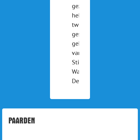
gezien? We
hebben
twee pony's
gesponsord
gekregen
van
Stichting de
Waterlander.
Deze [...]
PAARDEN