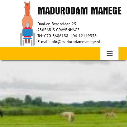
Ga
MADURODAM MANEGE
naar
inhoud
Daal en Bergselaan 25
2565AB ‘S-GRAVENHAGE
Tel: 070-3686138 | 06-12149355
E-mail: info@madurodammanege.nl
Toggle
Navigati
Home – Therapeutisch paardrijden
WIE ZIJN WIJ?
RUITERS
VRIJWILLIGERS
SPONSORS