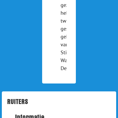
gezien? We
hebben
twee pony's
gesponsord
gekregen
van
Stichting de
Waterlander.
Deze [...]
RUITERS
Informatie