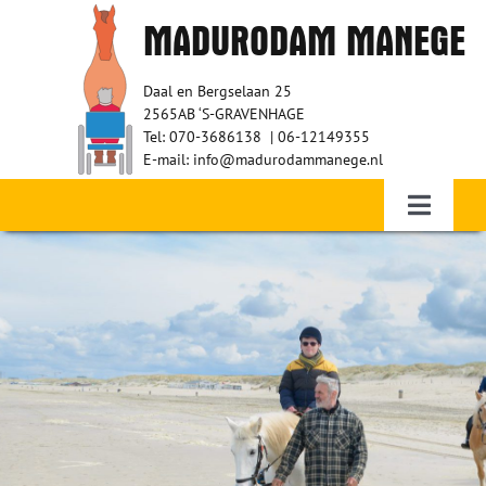
Ga
MADURODAM MANEGE
naar
inhoud
Daal en Bergselaan 25
2565AB ‘S-GRAVENHAGE
Tel: 070-3686138 | 06-12149355
E-mail: info@madurodammanege.nl
Toggle
Navigati
Home – Therapeutisch paardrijden
WIE ZIJN WIJ?
RUITERS
VRIJWILLIGERS
SPONSORS