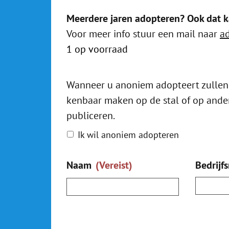
Meerdere jaren adopteren? Ook dat k
Voor meer info stuur een mail naar
a
1 op voorraad
Wanneer
Wanneer u anoniem adopteert zulle
u
kenbaar maken op de stal of op ande
anoniem
publiceren.
adopteert
Ik wil anoniem adopteren
zullen
we
uw
Naam
(Vereist)
Bedrijf
naam
Voornaam
niet
kenbaar
maken