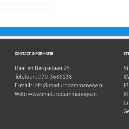
CONTACT INFORMATIE
ST
Daal en Bergselaan 25
St
Telefoon:
070-3686138
K
E-mail:
info@madurodammanege.nl
IB
Web:
www.madurodammanege.nl
B
t.
G