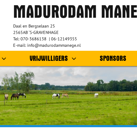
MADURODAM MANE
Daal en Bergselaan 25
2565AB ‘S-GRAVENHAGE
Tel: 070-3686138 | 06-12149355
E-mail: info@madurodammanege.nl
VRIJWILLIGERS
SPONSORS