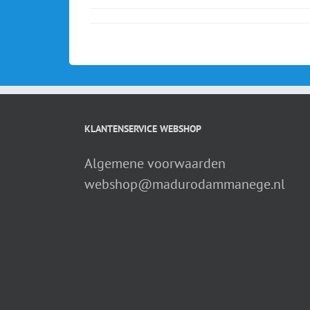
op
de
stal
of
op
andere
wijze
publiceren.
KLANTENSERVICE WEBSHOP
Algemene voorwaarden
webshop@madurodammanege.nl