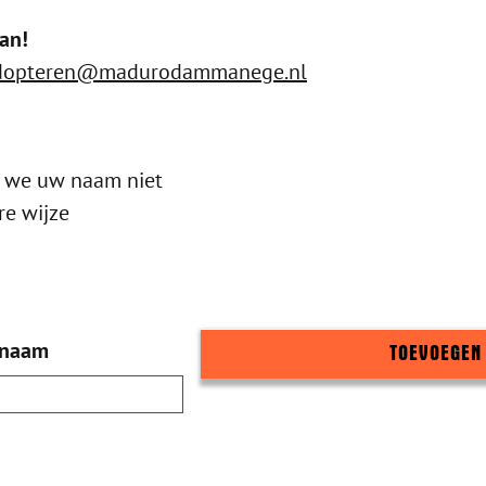
an!
dopteren@madurodammanege.nl
n we uw naam niet
re wijze
snaam
TOEVOEGEN