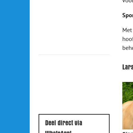
voo
Spon
Met
hoof
beho
Lar
Deel direct via