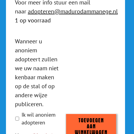
Voor meer info stuur een mail
naar
adopteren@madurodammanege.nl
1 op voorraad
Wanneer
Wanneer u
u
anoniem
anoniem
adopteert zullen
adopteert
we uw naam niet
zullen
kenbaar maken
we
op de stal of op
uw
naam
andere wijze
niet
publiceren.
kenbaar
Ik wil anoniem
maken
TOEVOEGEN
adopteren
op
AAN
WINKELWAGEN
de