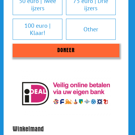
50 euro | Twee
75 euro | Drie
ijzers
ijzers
100 euro |
Other
Klaar!
DONEER
Winkelmand