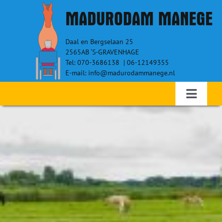
Ga
MADURODAM MANEGE
naar
inhoud
Daal en Bergselaan 25
2565AB ‘S-GRAVENHAGE
Tel: 070-3686138 | 06-12149355
E-mail: info@madurodammanege.nl
Toggle
Navigati
Home – Therapeutisch paardrijden
WIE ZIJN WIJ?
RUITERS
VRIJWILLIGERS
SPONSORS