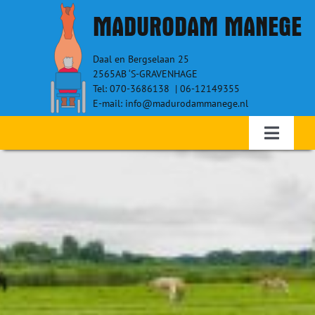
Ga
MADURODAM MANEGE
naar
inhoud
Daal en Bergselaan 25
2565AB ‘S-GRAVENHAGE
Tel: 070-3686138 | 06-12149355
E-mail: info@madurodammanege.nl
Toggle
Navigati
Home – Therapeutisch paardrijden
WIE ZIJN WIJ?
RUITERS
VRIJWILLIGERS
SPONSORS