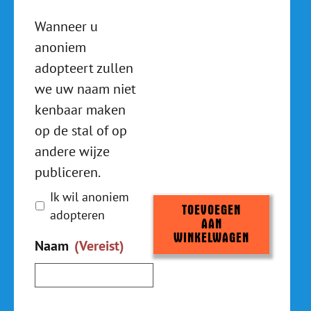
Wanneer
Wanneer u
u
anoniem
anoniem
adopteert zullen
adopteert
we uw naam niet
zullen
kenbaar maken
we
op de stal of op
uw
naam
andere wijze
niet
publiceren.
kenbaar
Ik wil anoniem
maken
TOEVOEGEN
adopteren
op
AAN
WINKELWAGEN
de
Naam
(Vereist)
stal
Voornaam
of
op