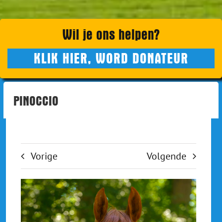
CONTACT
WINKEL
Wil je ons helpen?
WINKELMAND
KLIK HIER, WORD DONATEUR
PINOCCIO
Vorige
Volgende