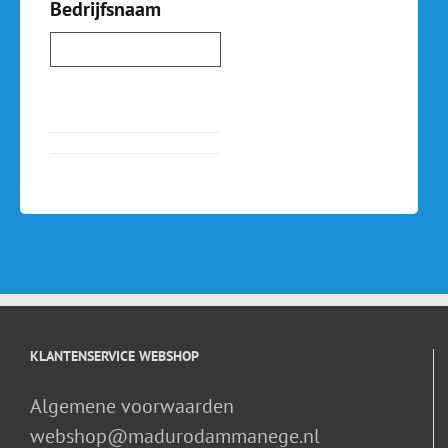
andere
Bedrijfsnaam
wijze
publiceren.
KLANTENSERVICE WEBSHOP
Algemene voorwaarden
webshop@madurodammanege.nl