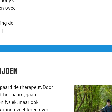
 pony's
en twee
ing de
.]
IJDEN
t paard de therapeut. Door
 het paard, gaan
en fysiek, maar ook
kunnen veel leren over