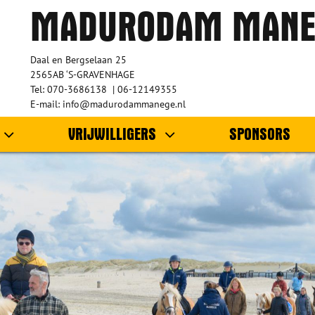
MADURODAM MANE
Daal en Bergselaan 25
2565AB ‘S-GRAVENHAGE
Tel: 070-3686138 | 06-12149355
E-mail: info@madurodammanege.nl
VRIJWILLIGERS
SPONSORS