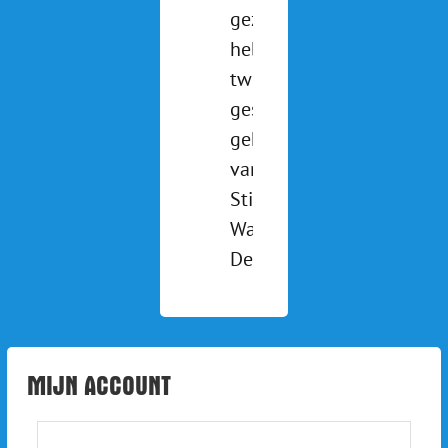
gezien? We
hebben
twee pony's
gesponsord
gekregen
van
Stichting de
Waterlander.
Deze [...]
MIJN ACCOUNT