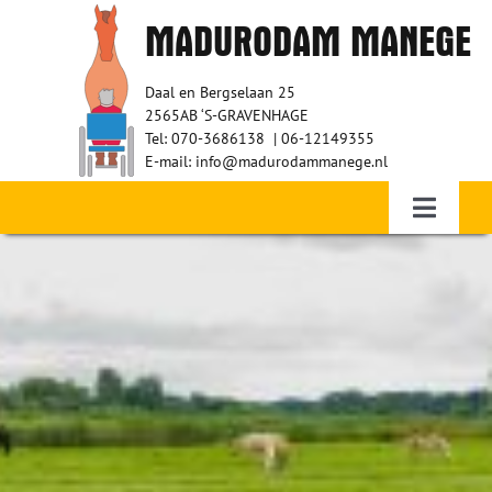
Ga
MADURODAM MANEGE
naar
inhoud
Daal en Bergselaan 25
2565AB ‘S-GRAVENHAGE
Tel: 070-3686138 | 06-12149355
E-mail: info@madurodammanege.nl
Toggle
Navigati
Home – Therapeutisch paardrijden
WIE ZIJN WIJ?
RUITERS
VRIJWILLIGERS
SPONSORS