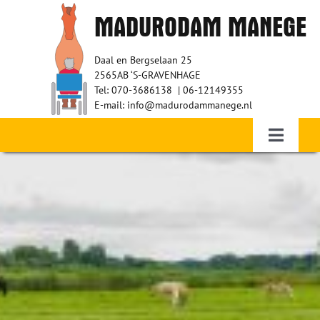
Ga
MADURODAM MANEGE
naar
inhoud
Daal en Bergselaan 25
2565AB ‘S-GRAVENHAGE
Tel: 070-3686138 | 06-12149355
E-mail: info@madurodammanege.nl
Toggle
Navigati
Home – Therapeutisch paardrijden
WIE ZIJN WIJ?
RUITERS
VRIJWILLIGERS
SPONSORS