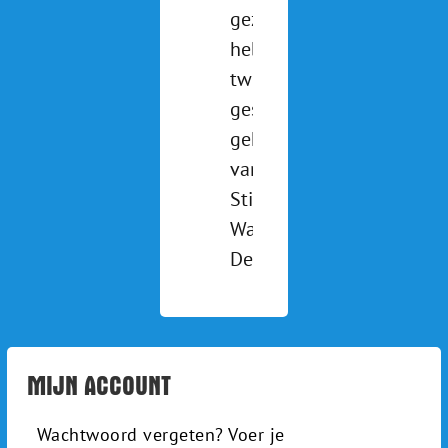
gezien? We
hebben
twee pony's
gesponsord
gekregen
van
Stichting de
Waterlander.
Deze [...]
MIJN ACCOUNT
Wachtwoord vergeten? Voer je