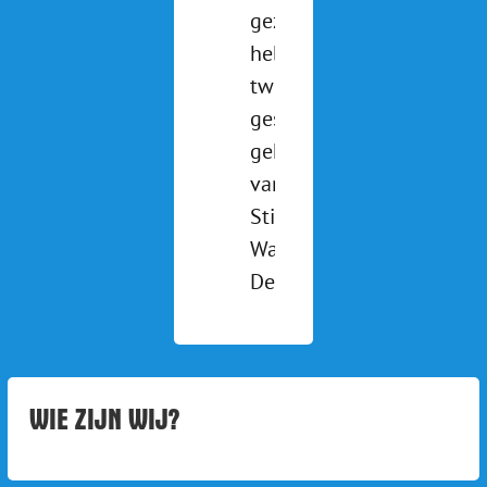
gezien? We
hebben
twee pony's
gesponsord
gekregen
van
Stichting de
Waterlander.
Deze [...]
WIE ZIJN WIJ?