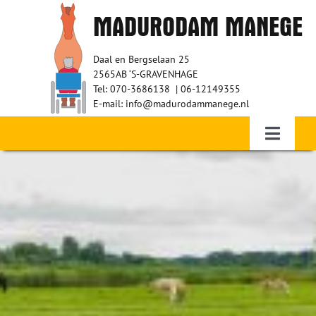
Ga
MADURODAM MANEGE
naar
inhoud
Daal en Bergselaan 25
2565AB ‘S-GRAVENHAGE
Tel: 070-3686138 | 06-12149355
E-mail: info@madurodammanege.nl
Toggle
Navigati
Home – Therapeutisch paardrijden
WIE ZIJN WIJ?
RUITERS
VRIJWILLIGERS
SPONSORS