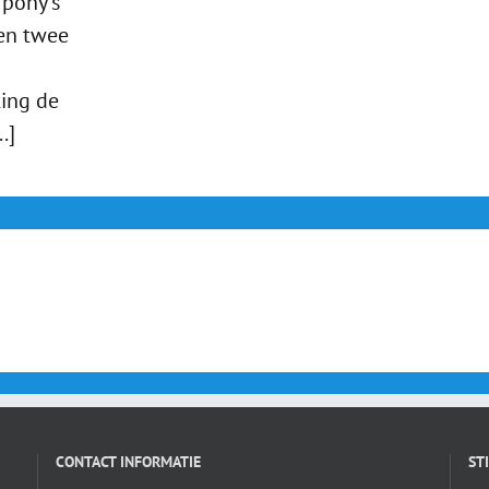
 pony's
en twee
ing de
.]
CONTACT INFORMATIE
ST