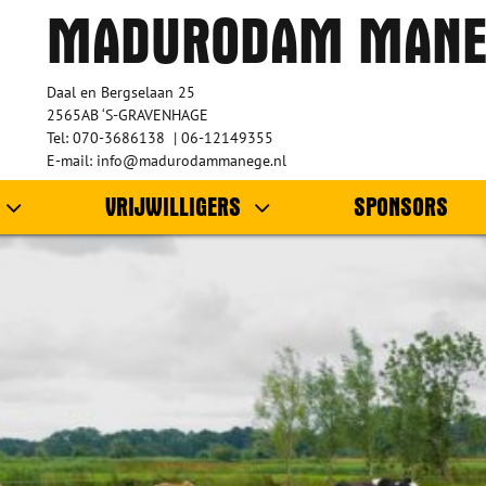
MADURODAM MANE
Daal en Bergselaan 25
2565AB ‘S-GRAVENHAGE
Tel: 070-3686138 | 06-12149355
E-mail: info@madurodammanege.nl
VRIJWILLIGERS
SPONSORS