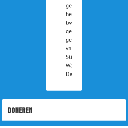
gezien? We
hebben
twee pony's
gesponsord
gekregen
van
Stichting de
Waterlander.
Deze [...]
DONEREN