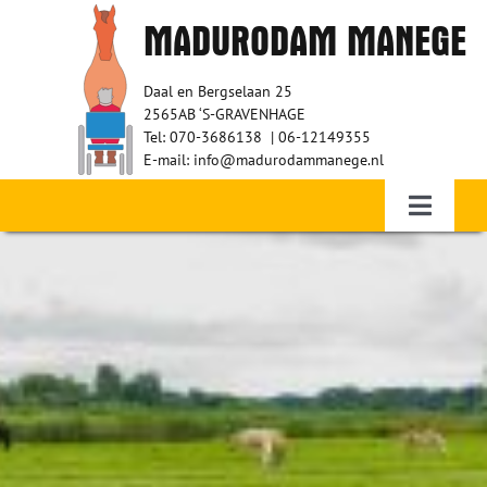
Ga
MADURODAM MANEGE
naar
inhoud
Daal en Bergselaan 25
2565AB ‘S-GRAVENHAGE
Tel: 070-3686138 | 06-12149355
E-mail: info@madurodammanege.nl
Toggle
Navigati
Home – Therapeutisch paardrijden
WIE ZIJN WIJ?
RUITERS
VRIJWILLIGERS
SPONSORS