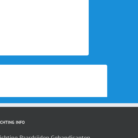
ICHTING INFO
ichting Paardrijden Gehandicapten