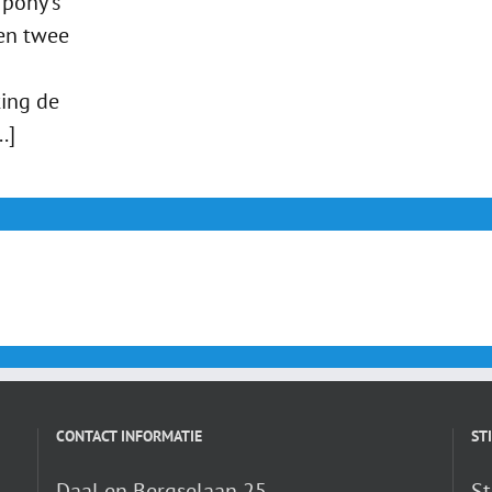
 pony's
en twee
ing de
.]
CONTACT INFORMATIE
ST
Daal en Bergselaan 25
St