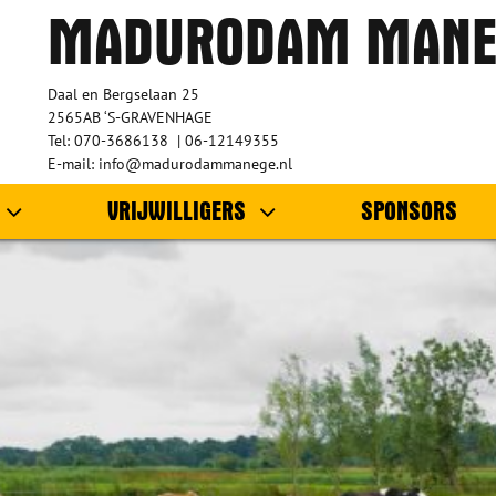
MADURODAM MANE
Daal en Bergselaan 25
2565AB ‘S-GRAVENHAGE
Tel: 070-3686138 | 06-12149355
E-mail: info@madurodammanege.nl
VRIJWILLIGERS
SPONSORS