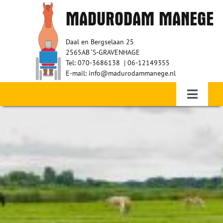
Ga
MADURODAM MANEGE
naar
inhoud
Daal en Bergselaan 25
2565AB ‘S-GRAVENHAGE
Tel: 070-3686138 | 06-12149355
E-mail: info@madurodammanege.nl
Toggle
Navigati
Home – Therapeutisch paardrijden
WIE ZIJN WIJ?
RUITERS
VRIJWILLIGERS
SPONSORS