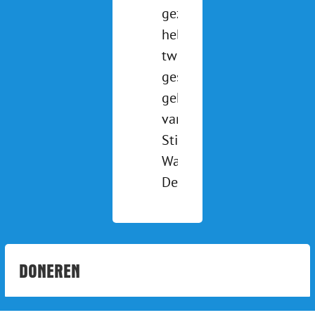
gezien? We
hebben
twee pony's
gesponsord
gekregen
van
Stichting de
Waterlander.
Deze [...]
DONEREN